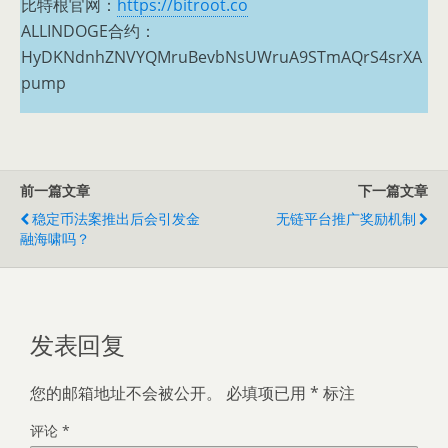
比特根官网：
https://bitroot.co
ALLINDOGE合约：
HyDKNdnhZNVYQMruBevbNsUWruA9STmAQrS4srXA
pump
前一篇文章
下一篇文章
稳定币法案推出后会引发金
无链平台推广奖励机制
融海啸吗？
发表回复
您的邮箱地址不会被公开。
必填项已用
*
标注
评论
*