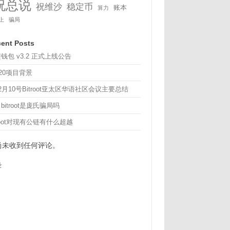
祝总说
祝维沙
稳定币
账本
算力
上
骗局
ent Posts
钱包 v3.2 正式上线公告
20项目背景
12月10号Bitroot亚太区华语社区会议主要总结
bitroot是庞氏骗局吗
troot对现有公链有什么超越
尚未收到任何评论。
录