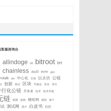
线客服咨询台
bitroot
allindoge
i
brt
bft
chainless
evm
dw20
c
gpu
公链
以太坊
mitalk
中心化
tps
主链
区块
创新
识
助记
可验证
安全
并行
并行化公链
开发者
技术
技术升级
无链
梭哈狗
权限
架构
模型
每个
白皮书
测试网
测试
社区
用户