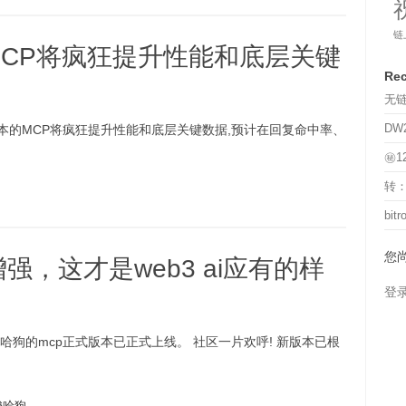
链
CP将疯狂提升性能和底层关键
Rec
无链
DW
本的MCP将疯狂提升性能和底层关键数据,预计在回复命中率、
㊙️
转：
bi
您
能增强，这才是web3 ai应有的样
登
哈狗的mcp正式版本已正式上线。 社区一片欢呼! 新版本已根
梭哈狗