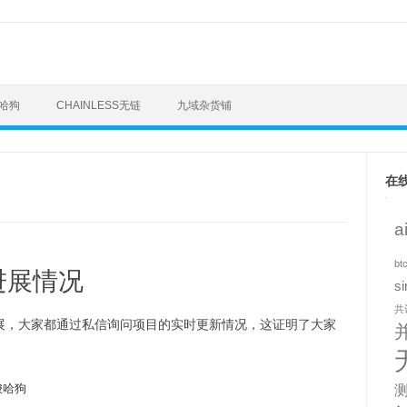
梭哈狗
CHAINLESS无链
九域杂货铺
在
a
bt
新进展情况
si
共
展，大家都通过私信询问项目的实时更新情况，这证明了大家
梭哈狗