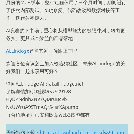
月份的MCP版本，整个过程仅用了三个月时间，期间进行
了多次内部测试、bug修复、代码改动和数据对接等工
作，迭代效率惊人。
AI竞赛的下半场，重心将从模型能力的极限冲刺，转向更
务实、更具成本效益的产品落地。
ALLindoge
首当其冲，你跟上了吗
欢迎各位有识之士加入梭哈狗社区，未来ALLindoge的美
好我们一起来享用可好？
询问ALLindoge Al：ai.allindoge.net
了解详情加QQ社群957909128
HyDKNdnhZNVYQMruBevb
NsUWruA9STmAQrS4srXApump
（合约地址）币安和欧意web3钱包都有
无链钱包下载：
https://download.chainlessdw20.com