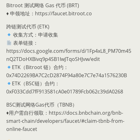
Bitroot 测试网络 Gas 代币 (BRT)
♦️ 申领地址：https://faucet.bitroot.co
跨链测试代币 (ETK)
收集方式：申请收集
表单链接：
https://docs.google.com/forms/d/1Fp4xL8_PM70m45
nQ2TDoHXBivq9p4SB1IwJTqoSHJvw/edit
ETK（Bitroot 链）合约：
0x74D2269BA7C2cD2874F94a80e7C7e74a1576230B
ETK（BSC链）合约：
0xF033Cdd7fF913581cA0e01789Fcb062c39dA0268
BSC测试网络Gas代币（TBNB）
♦️用户需自行领取：https://docs.bnbchain.org/bnb-
smart-chain/developers/faucet/#claim-tbnb-from-
online-faucet