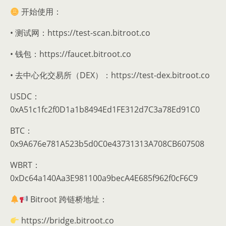
开始使用：
• 测试网：https://test-scan.bitroot.co
• 钱包：https://faucet.bitroot.co
• 去中心化交易所（DEX）：https://test-dex.bitroot.co
USDC：
0xA51c1fc2f0D1a1b8494Ed1FE312d7C3a78Ed91C0
BTC：
0x9A676e781A523b5d0C0e43731313A708CB607508
WBRT：
0xDc64a140Aa3E981100a9becA4E685f962f0cF6C9
Bitroot 跨链桥地址：
https://bridge.bitroot.co