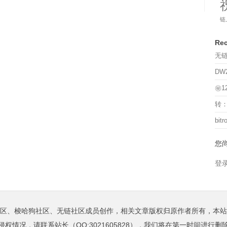
链
Rec
无链
DW
㊙️
转：
bi
您
登
区、梭哈狗社区、无链社区成员创作，相关文章版权归原作者所有，本站
侵权情况，请联系站长（QQ:3021605828），我们将在第一时间进行删