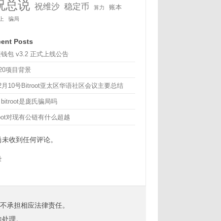
祝总说
祝维沙
稳定币
账本
算力
上
骗局
ent Posts
钱包 v3.2 正式上线公告
20项目背景
12月10号Bitroot亚太区华语社区会议主要总结
bitroot是庞氏骗局吗
troot对现有公链有什么超越
尚未收到任何评论。
录
不承担相应法律责任。
除处理。