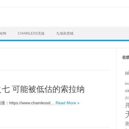
梭哈狗
CHAINLESS无链
九域杂货铺
在
a
bt
七 可能被低估的索拉纳
si
共
ttps://www.chainlessd…
Read More »