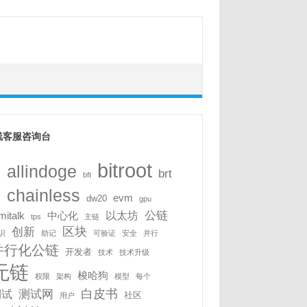
线客服咨询台
bitroot
allindoge
i
brt
bft
chainless
evm
dw20
c
gpu
公链
以太坊
mitalk
中心化
tps
主链
区块
创新
识
助记
可验证
安全
并行
并行化公链
开发者
技术
技术升级
无链
梭哈狗
权限
架构
模型
每个
白皮书
测试网
测试
社区
用户