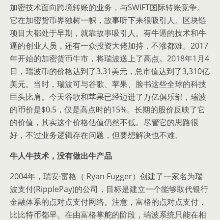
加密技术面向跨境转账的业务，与SWIFT国际转账竞争。
它在加密货币界独树一帜，故事听下来很吸引人。区块链
项目大都处于早期，就靠故事吸引人。有牛逼的技术和牛
逼的创业人员，还有一众投资大佬加持，不涨都难。2017
年开始的加密货币牛市，将瑞波送上了高点。2018年1月4
日，瑞波币的价格达到了3.31美元，总市值达到了3,310亿
美元。当时，瑞波可与谷歌、苹果、脸书这些全球的科技
巨头比肩。今天谷歌和苹果已经迈进了万亿俱乐部，瑞波
的币价是$0.5，仅是高点时的15%。长期的股价反映了它
的价值，其实这个价格估值仍然不低。尽管它的思路很
好，不过业务逻辑存在问题，但要想解决也不难。
牛人牛技术，没有做出牛产品
2004年，瑞安·富格（ Ryan Fugger）创建了一家名为瑞
波支付(RipplePay)的公司，目标是建立一个能够取代银行
金融体系的点对点支付网络。注意，富格的点对点支付，
比比特币都早。在由富格掌舵的阶段，瑞波系统只能在相