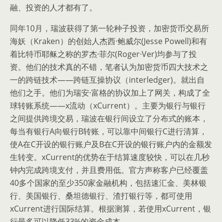
融、投资的人才都有了。
同年10月，瑞波获得了第一轮种子投资，加密货币交易所
海妖（Kraken）的创始人杰西·鲍威尔(Jesse Powell)和有
着比特币耶稣之称的罗杰·菲尔(Roger·Ver)均参与了投
资。他们的技术真的不错，笔者认为加密货币四大技术之
一的跨链技术——跨链互操协议（interledger)。就出自
他们之手。他们为瑞安·富格的协议加上了网关，构成了全
球转账系统——x流动（xCurrent）。主要为银行与银行
之间提供跨境交易，瑞波在银行间设立了分布式的账本，
每当有银行A向银行B转账，可以靠中间银行C进行清算，
使A在C开设的银行账户及B在C开设的银行账户内的金额发
生转变。xCurrent的优势在于结算速度较快，可以在几秒
钟内完成跨境支付，并且费用低。官方声称客户已经覆盖
40多个国家的至少350家金融机构，包括速汇金、美林银
行、美国银行、桑坦德银行、渣打银行等，都可使用
xCurrent进行国际结算。根据测算，若使用xCurrent，银
行最多可以降低33%的资金成本。