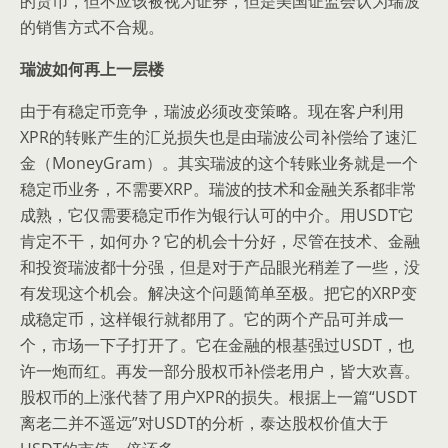
的货币，但不应该被视为证券，但是美国证监会认为瑞波
的销售方式不合规。
瑞波如何再上一层楼
由于有稳定币竞争，瑞波必须改变策略。现在客户利用
XPR的转账产生的汇兑损失也是由瑞波公司补偿给了速汇
金（MoneyGram）。其实瑞波的这个转账业务就是一个
稳定币业务，不需要XRP。瑞波的技术和金融关系都非常
成熟，它仅需要稳定币作为银行认可的中介。用USDT它
肯定不干，如何办？它的机会十分好，尽管在技术、金融
和投资瑞波都十分强，但是对于产品眼光稍差了一些，没
有发现这个机会。解决这个问题简单至极。把它的XRP变
成稳定币，这样银行就都用了。它的两个产品可并成一
个，市场一下子打开了。它在金融的根基强过USDT，也
许一炮而红。再发一部分股权币补偿老用户，皆大欢喜。
股权币的上涨代替了用户XPR的损失。根据上一篇“USDT
离老二并不遥远”对USDT的分析，泰达股权价值大于