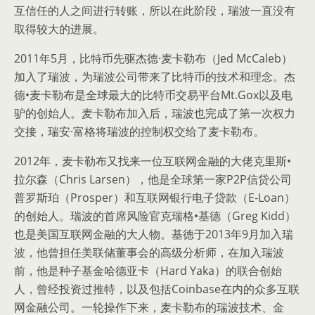
互信任的人之间进行转账，所以在此阶段，瑞波一直没有
取得较大的进展。
2011年5月，比特币先驱杰德·麦卡勒布（Jed McCaleb）
加入了瑞波，为瑞波公司带来了比特币的技术和理念。杰
德•麦卡勒布是全球最大的比特币交易平台Mt.Gox以及电
驴的创始人。麦卡勒布加入后，瑞波也完成了第一次权力
交接，瑞安·富格将瑞波的控制权交给了麦卡勒布。
2012年，麦卡勒布又找来一位互联网金融的大佬克里斯•
拉尔森（Chris Larsen），他是全球第一家P2P信贷公司
普罗斯珀（Prosper）和互联网银行电子贷款（E-Loan）
的创始人。瑞波的首席风险官克瑞格•基德（Greg Kidd）
也是美国互联网金融的大人物。基德于2013年9月加入瑞
波，他曾担任美联储董事会的高级分析师，在加入瑞波
前，他是种子基金哈德亚卡（Hard Yaka）的联合创始
人，曾经投资过推特，以及包括Coinbase在内的众多互联
网金融公司。一轮操作下来，麦卡勒布的瑞波技术、金