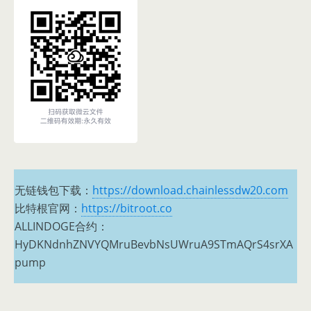
无链钱包下载：
https://download.chainlessdw20.com
比特根官网：
https://bitroot.co
ALLINDOGE合约：
HyDKNdnhZNVYQMruBevbNsUWruA9STmAQrS4srXA
pump