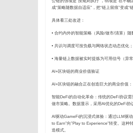
公链的强项是“按规则执行”，弱项是“在不确
成“策略随数据自适应”，把“链上留痕”变成“
具体看三处改进：
• 合约内外的智能策略（风险/做市/清算）
• 共识与调度可按负载与网络状态动态优化
• 海量链上数据被实时提炼为可用信号（异
AI+区块链的商业价值验证
AI+区块链的融合正在创造巨大的商业价值：
智能DeFi的自动化革命：传统的DeFi协
做市策略。数据显示，采用AI优化的DeFi
AI驱动GameFi的沉浸式体验：通过LLM驱
to Earn”向”Play to Experie
造模式。