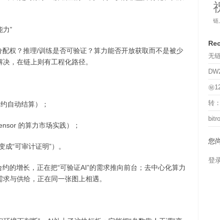
链
能力”
Rec
分配权？推理/训练是否可验证？算力能否开放获取而不是被少
无链
解决，在链上则有工程化路径。
DW
㊙️
转：
合约自动结算）；
bi
ensor 的算力市场实践）；
您
变成“可审计证明”）。
登
约的增长，正在把“可验证AI”的需求推向前台；去中心化算力
需求与供给，正在同一张图上相遇。