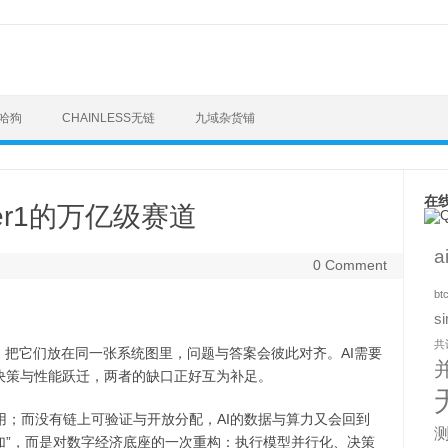
梭哈狗
CHAINLESS无链
九域杂货铺
在
yer1的万亿级赛道
a
0 Comment
bt
si
共
；把它们放在同一张系统图里，问题与答案会彼此对齐。AI需要
决策与性能跃迁，两者的缺口正好互为补足。
应用；而没有链上可验证与开放分配，AI的数据与算力又会回到
相加”，而是对数字经济底座的一次重构：执行模型并行化、决策