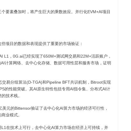
个要素叠加时，将产生巨大的乘数效应。并行化EVM+AI项目
这些项目的数据和表现提供了重要的市场验证：
I L1，0G.ai已经实现了650M+测试网交易和22M+活跃账户，
的AI计算网络、去中心化存储、数据可用性层和服务市场，证明
算法(D-TGA)和Pipeline BFT共识机制，Bitroot实现
00 TPS的性能突破。其AI原生特性包括专用AI指令集、分布式AI计
整的技术栈。
0亿美元的Bittensor验证了去中心化AI算力市场的经济可行性，
的商业模式。
用L1在技术上可行，去中心化AI算力市场在经济上可持续，并