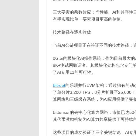
三大要素的乘数效应：当性能、AI和兼容性三
有望实现比单一要素项目更高的估值。
技术路径在逐步收敛
当前AI公链项目正在验证不同的技术路径，
0G.ai的模块化AI操作系统：作为目前最大的A
8K+测试网验证者。其模块化架构包含专门
了AI专用L1的可行性。
Bitroot
的乐观并行EVM架构：通过独有的动态交易分组
了单分片3,200 TPS，8分片扩展至25,6
算网络和三级缓存系统，为AI应用提供了完
Bittensor的去中心化算力网络：市值已达5
其代币激励机制为AI算力共享提供了可持续
这些项目的成功验证了三个关键结论：AI专