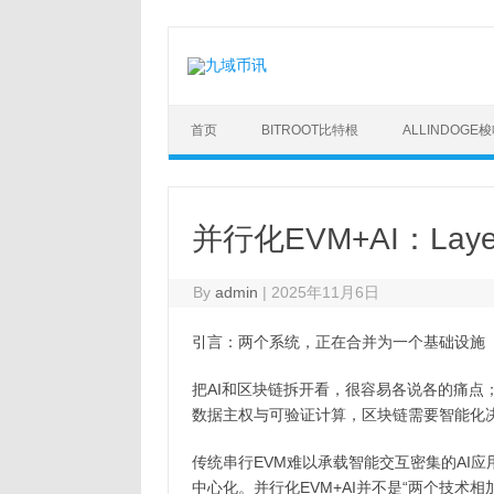
Skip
to
content
首页
BITROOT比特根
ALLINDOGE
并行化EVM+AI：La
By
admin
|
2025年11月6日
引言：两个系统，正在合并为一个基础设施
把AI和区块链拆开看，很容易各说各的痛点
数据主权与可验证计算，区块链需要智能化
传统串行EVM难以承载智能交互密集的AI
中心化。并行化EVM+AI并不是“两个技术