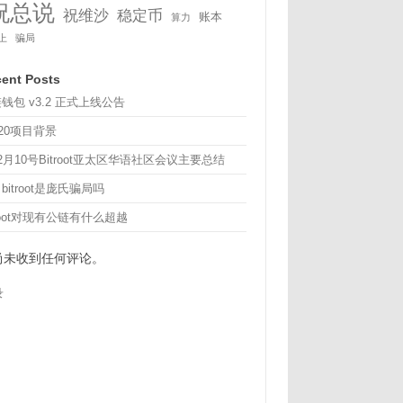
祝总说
祝维沙
稳定币
账本
算力
上
骗局
ent Posts
钱包 v3.2 正式上线公告
20项目背景
12月10号Bitroot亚太区华语社区会议主要总结
bitroot是庞氏骗局吗
troot对现有公链有什么超越
尚未收到任何评论。
录