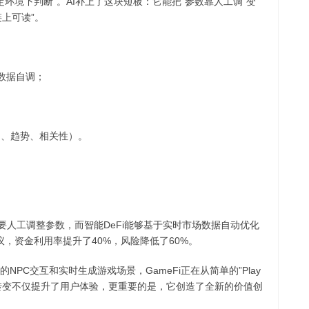
定环境下判断”。AI补上了这块短板：它能把“参数靠人工调”变
链上可读”。
随数据自调；
；
常、趋势、相关性）。
议需要人工调整参数，而智能DeFi能够基于实时市场数据自动优化
协议，资金利用率提升了40%，风险降低了60%。
动的NPC交互和实时生成游戏场景，GameFi正在从简单的”Play
nce”转变。这种转变不仅提升了用户体验，更重要的是，它创造了全新的价值创