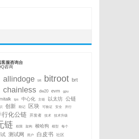
线客服咨询台
bitroot
allindoge
i
brt
bft
chainless
evm
dw20
c
gpu
公链
以太坊
mitalk
中心化
tps
主链
区块
创新
识
助记
可验证
安全
并行
并行化公链
开发者
技术
技术升级
无链
梭哈狗
权限
架构
模型
每个
白皮书
测试网
测试
社区
用户