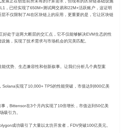
发式发展正在创造前所未有的计算需求，但现有的区块链基础设施
 L1，已经实现了650M+测试网交易和22M+活跃账户，这证明
断层不仅限制了AI在区块链上的应用，更重要的是，它让区块链
+AI正好处于这两大断层的交汇点，它不仅能够解决EVM生态的性
础设施，实现了技术需求与市场机会的完美匹配。
性能优势、生态兼容性和创新叙事。让我们分析几个典型案
olana实现了10,000+ TPS的性能突破，市值达到800亿美
。
的叙事，Bittensor在3个月内实现了10倍增长，市值达到50亿美
市场吸引力。
Polygon成功吸引了大量以太坊开发者，FDV突破100亿美元。